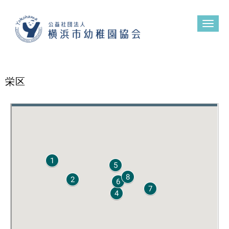
N
a
v
i
g
a
t
栄区
i
o
n