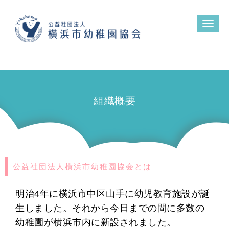
N
a
v
i
g
a
t
i
o
n
組織概要
公益社団法人横浜市幼稚園協会とは
明治4年に横浜市中区山手に幼児教育施設が誕
生しました。それから今日までの間に多数の
幼稚園が横浜市内に新設されました。