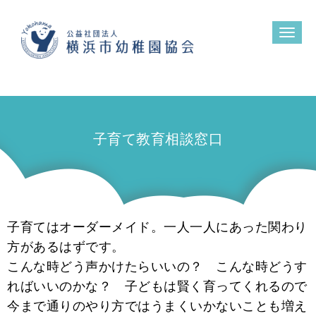
N
a
v
i
g
a
t
i
o
n
子育て教育相談窓口
子育てはオーダーメイド。一人一人にあった関わり
方があるはずです。
こんな時どう声かけたらいいの？ こんな時どうす
ればいいのかな？ 子どもは賢く育ってくれるので
今まで通りのやり方ではうまくいかないことも増え