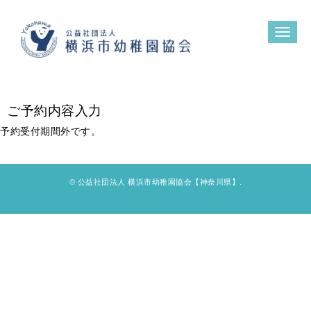
N
a
v
i
g
a
t
ご予約内容入力
i
o
n
予約受付期間外です。
© 公益社団法人 横浜市幼稚園協会【神奈川県】.