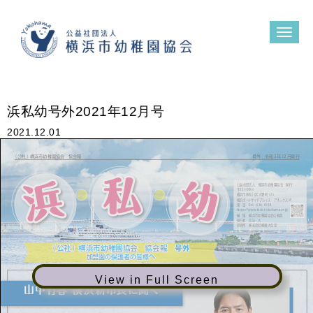
N
a
v
i
g
a
t
浜私幼号外2021年12月号
i
o
n
2021.12.01
（公社）横浜市幼稚園協会 協会報
号外 令和3年12月発行
ެӹࣾஂ๏ਓɹԣ඿ࢢ༮ஓԂڠձɹൃߦ
˟221☩
ԣ඿ࢢਆಸ઒۠େ໺ொ1☩2
ԣ඿ϙʔταΠυϓϨΠεɹΞωοΫε'
ిɹ࿩ɹ4ʢ34ʣ
IUUQTXXXLJETZPL
ฤɹूɹԣ඿ࢢ༮ஓԂڠձ޿ใ෦
ɹେࠐןऀɹߦൃ
ҹ࡮ॴɹגࣜձࣾԣᖛେؾಊ
号外
号外
号外
（公社）横浜市幼稚園協会 協会報
（公社）横浜市幼稚園協会 協会報
（公社）横浜市幼稚園協会 協会報
加盟園の保護者の皆様へ
加盟園の保護者の皆様へ
加盟園の保護者の皆様へ
View in Full Screen
山中竹春 横浜新市長に聞く