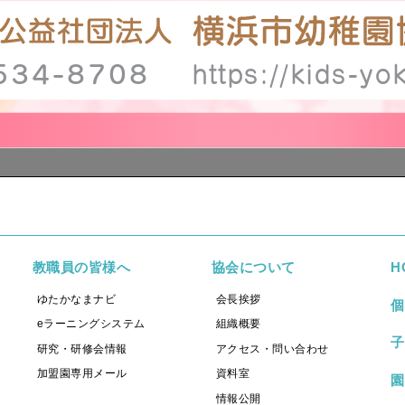
-534-8708
https://kids-y
教職員の皆様へ
協会について
H
ゆたかなまナビ
会⾧挨拶
個
eラーニングシステム
組織概要
子
研究・研修会情報
アクセス・問い合わせ
加盟園専用メール
資料室
園
情報公開