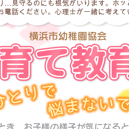
り...見守るのにも根気がいります。ホ
お電話ください。心理士が一緒に考え
で
り
と
ひ
い
な
ま
悩
とき、お子様の様子が気になる