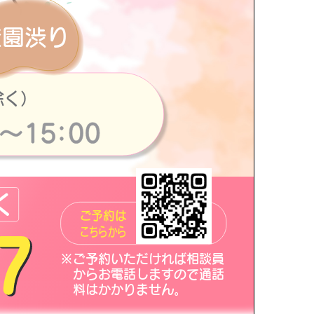
登園渋り
除く）
Ｋ
ご予約は
こちらから
※ご予約いただければ相談員
からお電話しますので通話
料はかかりません。