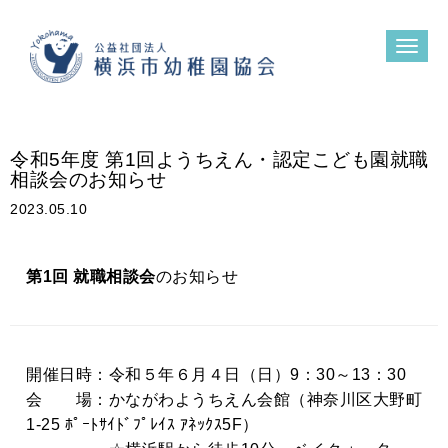
N
a
v
i
g
a
t
令和5年度 第1回ようちえん・認定こども園就職
i
o
相談会のお知らせ
n
2023.05.10
第1回 就職相談会
のお知らせ
開催日時：令和５年６月４日（日）9：30～13：30
会 場：かながわようちえん会館（神奈川区大野町
1-25 ﾎﾟｰﾄｻｲﾄﾞﾌﾟﾚｲｽ ｱﾈｯｸｽ5F）